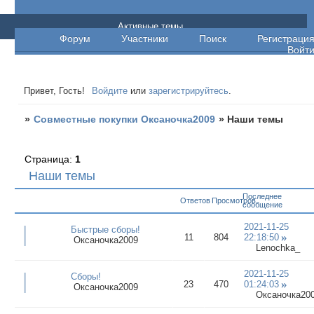
Совместные покупки Оксаночка2009
Активные темы
Форум
Участники
Поиск
Регистраци
Войт
Привет, Гость!
Войдите
или
зарегистрируйтесь
.
»
Совместные покупки Оксаночка2009
»
Наши темы
Страница:
1
Наши темы
Последнее
Ответов
Просмотров
сообщение
2021-11-25
Быстрые сборы!
11
804
22:18:50
Оксаночка2009
Lenochka_
2021-11-25
Сборы!
23
470
01:24:03
Оксаночка2009
Оксаночка20